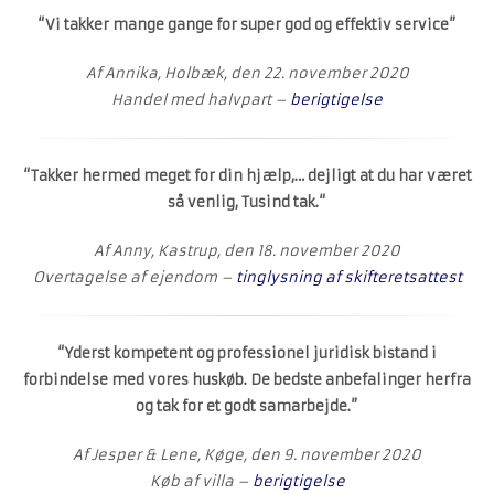
“
Vi takker mange gange for super god og effektiv service”
Af Annika, Holbæk, den 22. november 2020
Handel med halvpart –
berigtigelse
“
Takker hermed meget for din hjælp,… dejligt at du har været
så venlig, Tusind tak.
“
Af Anny, Kastrup, den 18. november 2020
Overtagelse af ejendom –
tinglysning af skifteretsattest
“Yderst kompetent og professionel juridisk bistand i
forbindelse med vores huskøb. De bedste anbefalinger herfra
og tak for et godt samarbejde.”
Af Jesper & Lene, Køge, den 9. november 2020
Køb af villa –
berigtigelse