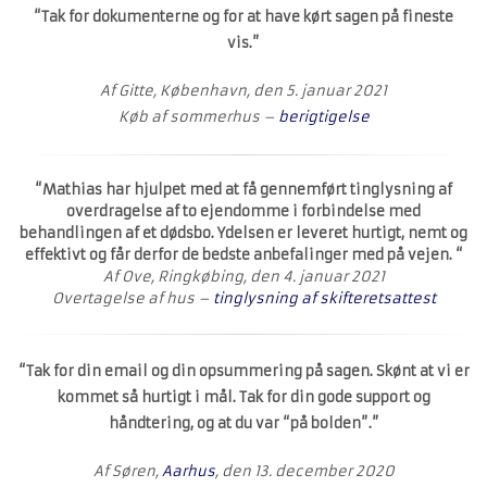
“Tak for dokumenterne og for at have kørt sagen på fineste
vis.”
Af Gitte, København, den 5. januar 2021
Køb af sommerhus –
berigtigelse
“Mathias har hjulpet med at få gennemført tinglysning af
overdragelse af to ejendomme i forbindelse med
behandlingen af et dødsbo. Ydelsen er leveret hurtigt, nemt og
effektivt og får derfor de bedste anbefalinger med på vejen. “
Af Ove, Ringkøbing, den 4. januar 2021
Overtagelse af hus –
tinglysning af skifteretsattest
“Tak for din email og din opsummering på sagen. Skønt at vi er
kommet så hurtigt i mål. Tak for din gode support og
håndtering, og at du var “på bolden”.”
Af Søren,
Aarhus
, den 13. december 2020