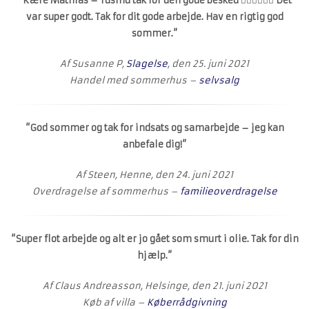
“Kære Mathias – Tusind tak for den gode besked 👍🏻👍🏻👍🏻 Det
var super godt. Tak for dit gode arbejde. Hav en rigtig god
sommer.”
Af Susanne P,
Slagelse
, den 25. juni 2021
Handel med sommerhus –
selvsalg
“God sommer og tak for indsats og samarbejde – jeg kan
anbefale dig!”
Af Steen, Henne, den 24. juni 2021
Overdragelse af sommerhus –
familieoverdragelse
“Super flot arbejde og alt er jo gået som smurt i olie. Tak for din
hjælp.”
Af Claus Andreasson, Helsinge, den 21. juni 2021
Køb af villa –
Køberrådgivning