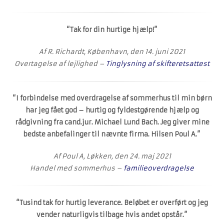
“Tak for din hurtige hjælp!”
Af R. Richardt, København, den 14. juni 2021
Overtagelse af lejlighed –
Tinglysning af skifteretsattest
“I forbindelse med overdragelse af sommerhus til min børn
har jeg fået god – hurtig og fyldestgørende hjælp og
rådgivning fra cand.jur. Michael Lund Bach. Jeg giver mine
bedste anbefalinger til nævnte firma. Hilsen Poul A.”
Af Poul A, Løkken, den 24. maj 2021
Handel med sommerhus –
familieoverdragelse
“Tusind tak for hurtig leverance. Beløbet er overført og jeg
vender naturligvis tilbage hvis andet opstår.”