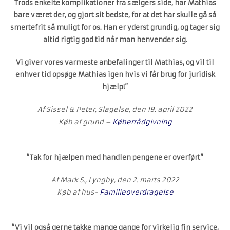
Trods enkelte komplikationer fra sælgers side, har Mathias
bare været der, og gjort sit bedste, for at det har skulle gå så
smertefrit så muligt for os. Han er yderst grundig, og tager sig
altid rigtig god tid når man henvender sig.
Vi giver vores varmeste anbefalinger til Mathias, og vil til
enhver tid opsøge Mathias igen hvis vi får brug for juridisk
hjælp!”
Af Sissel & Peter, Slagelse, den 19. april 2022
Køb af grund –
Køberrådgivning
“Tak for hjælpen med handlen pengene er overført”
Af Mark S., Lyngby, den 2. marts 2022
Køb af hus-
Familieoverdragelse
“Vi vil også gerne takke mange gange for virkelig fin service,