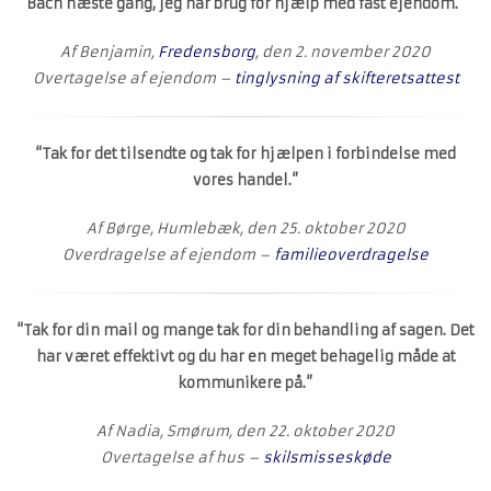
Bach næste gang, jeg har brug for hjælp med fast ejendom.”
Af Benjamin,
Fredensborg
, den 2. november 2020
Overtagelse af ejendom –
tinglysning af skifteretsattest
“Tak for det tilsendte og tak for hjælpen i forbindelse med
vores handel.”
Af Børge, Humlebæk, den 25. oktober 2020
Overdragelse af ejendom –
familieoverdragelse
“Tak for din mail og mange tak for din behandling af sagen. Det
har været effektivt og du har en meget behagelig måde at
kommunikere på.”
Af Nadia, Smørum, den 22. oktober 2020
Overtagelse af hus –
skilsmisseskøde