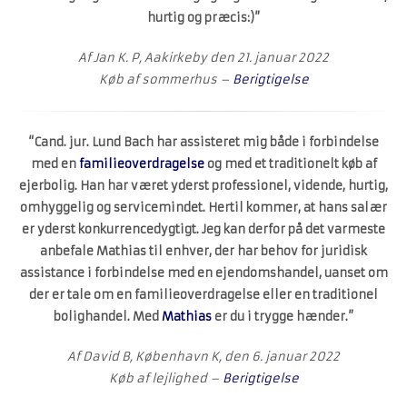
hurtig og præcis:)”
Af Jan K. P, Aakirkeby den 21. januar 2022
Køb af sommerhus –
Berigtigelse
“Cand. jur. Lund Bach har assisteret mig både i forbindelse
med en
familieoverdragelse
og med et traditionelt køb af
ejerbolig. Han har været yderst professionel, vidende, hurtig,
omhyggelig og servicemindet. Hertil kommer, at hans salær
er yderst konkurrencedygtigt. Jeg kan derfor på det varmeste
anbefale Mathias til enhver, der har behov for juridisk
assistance i forbindelse med en ejendomshandel, uanset om
der er tale om en familieoverdragelse eller en traditionel
bolighandel. Med
Mathias
er du i trygge hænder.”
Af David B, København K, den 6. januar 2022
Køb af lejlighed –
Berigtigelse