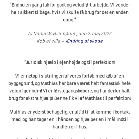
“Endnu en gang tak for godt og veludført arbejde. Vi vender
helt sikkert tilbage, hvis vi skulle få brug for det en anden
gang.”
Af Nadia W. H., Smørum, den 2. maj 2022
Køb af villa –
Ændring af skøde
“Juridisk hjælp i øjenhøjde og til perfektion!
Vi er netop i slutningen af vores forløb med køb af en
byggegrund, og Mathias har bare været helt fantastisk hele
vejen igennem! Vi er førstegangskøbere, og har derfor haft
brug for ekstra hjælp! Denne fik vi af Mathias til perfektion!
Mathias er yderst behagelig, er altid til at komme i kontakt
med, og han tager en i hånden og hjælper en i mål indtil
handlen er i hus.