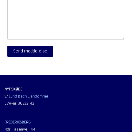
NYT SKØDE
v/
Lund Bach Ejendomme
CVR-nr: 36832142
FREDERIKSBERG
Ndr. Fasanvej 144