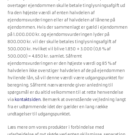
overtager ejendommen skulle betale tinglysningsafgift ud
fra den højeste værdi af enten halvdelen af
ejendomsvurderingen eller af halvdelen af lånene på
ejendommen. Hvis der sammenlagt er gæld i ejendommen
på 1.000.000 kr. og ejendomsvurderingen lyder på
800.000 kr. vil der skulle betales tinglysningsafgift af
500.000 kr. Hvilket vil blive 1.850 + 3.000 (0,6 % af
500.000) = 4.850 kr. samlet. Såfremt
ejendomsvurderingen er den højeste værdi og 85 % af
halvdelen ikke overstiger halvdelen af de på ejendommen
hvilende lån, så vil denne værdi være udgangspunktet for
beregning. Såfremt nærværende giver anledning til
spørgsmål er du altid velkommen til at rette henvendelse
via
kontaktsiden
. Bemærk at ovenstående vejledning langt
fra er udtømmende idet der gælder en lang række
undtagelser til udgangspunktet.
Læs mere om vores produkter i forbindelse med
udarbejdelse af nyt skøde ved enten skilsmisse, separation