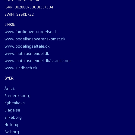
8075 – 0001587504
IBAN: DK2880750001587504
SWIFT: SYBKDK22
LINKS:
www.familieoverdragelse.dk
www.bodelingsoverenskomst.dk
www.bodelingsaftale.dk
www.mathiasmendel.dk
www.mathiasmendel.dk/skaelskoer
www.lundbach.dk
BYER:
Århus
Frederiksberg
København
Slagelse
Silkeborg
Hellerup
Aalborg