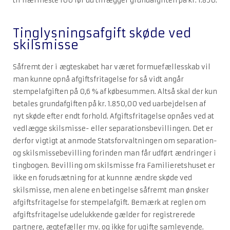
til nærmeste 100 før du tillægger grundafgiften på kr. 1.850.
Tinglysningsafgift skøde ved
skilsmisse
Såfremt der i ægteskabet har været formuefællesskab vil
man kunne opnå afgiftsfritagelse for så vidt angår
stempelafgiften på 0,6 % af købesummen. Altså skal der kun
betales grundafgiften på kr. 1.850,00 ved uarbejdelsen af
nyt skøde efter endt forhold. Afgiftsfritagelse opnåes ved at
vedlægge skilsmisse- eller separationsbevillingen. Det er
derfor vigtigt at anmode Statsforvaltningen om separation-
og skilsmissebevilling forinden man får udført ændringer i
tingbogen. Bevilling om skilsmisse fra Familieretshuset er
ikke en forudsætning for at kunnne ændre skøde ved
skilsmisse, men alene en betingelse såfremt man ønsker
afgiftsfritagelse for stempelafgift. Bemærk at reglen om
afgiftsfritagelse udelukkende gælder for registrerede
partnere, ægtefæller mv. og ikke for ugifte samlevende.