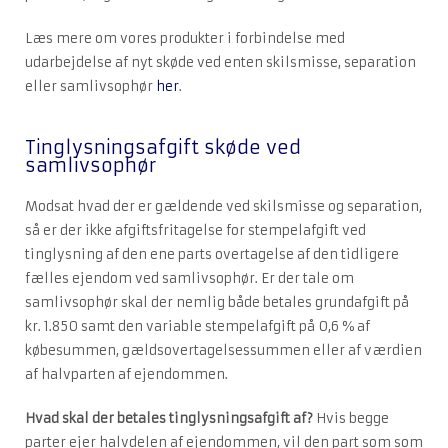
Læs mere om vores produkter i forbindelse med
udarbejdelse af nyt skøde ved enten skilsmisse, separation
eller samlivsophør
her
.
Tinglysningsafgift skøde ved
samlivsophør
Modsat hvad der er gældende ved skilsmisse og separation,
så er der ikke afgiftsfritagelse for stempelafgift ved
tinglysning af den ene parts overtagelse af den tidligere
fælles ejendom ved samlivsophør. Er der tale om
samlivsophør skal der nemlig både betales grundafgift på
kr. 1.850 samt den variable stempelafgift på 0,6 % af
købesummen, gældsovertagelsessummen eller af værdien
af halvparten af ejendommen.
Hvad skal der betales tinglysningsafgift af?
Hvis begge
parter ejer halvdelen af ejendommen, vil den part som som