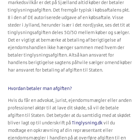
markedsvilkår er det på Sjælland altid køber der betaler
tinglysningsafgiften. Det fremgår typisk i købsaftalens pkt.
8 i den af DE autoriserede udgave af en købsaftale. Visse
steder i Jylland, herunder især i det nordjyske, ses det tit at
tinglysningsafgiften deles 50/50 mellem køber og sælger.
Det er vigtigt at bemærke at betaling af berigtigelse af
ejendomshandlen ikke hænger sammen med hvem der
betaler tinglysningsafgiften. Altså kan ansvaret for
handlens berigtigelse sagtens påhvile sælger omend køber
har ansvaret for betaling af afgiften til Staten.
Hvordan betaler man afgiften?
Hvis du får en advokat, jurist, ejendomsmægler eller anden
professionel aktør til at lave dit skøde, så vil de betale
afgiften til Staten. Det betyder at du samtidig med at skødet
bliver lagt op til underskrift på
Tinglysning.dk
vil du
modtage en opkrævning af din repræsentant eller
ejendomsmægler i handlen på at overføre afgiften til en