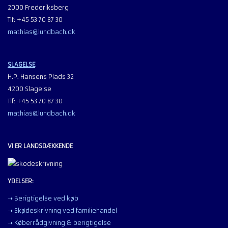
2000 Frederiksberg
Tlf: +45 53 70 87 30
mathias@lundbach.dk
SLAGELSE
H.P. Hansens Plads 32
4200 Slagelse
Tlf: +45 53 70 87 30
mathias@lundbach.dk
VI ER LANDSDÆKKENDE
YDELSER:
➝ Berigtigelse ved køb
➝ Skødeskrivning ved familiehandel
➝ Køberrådgivning & berigtigelse