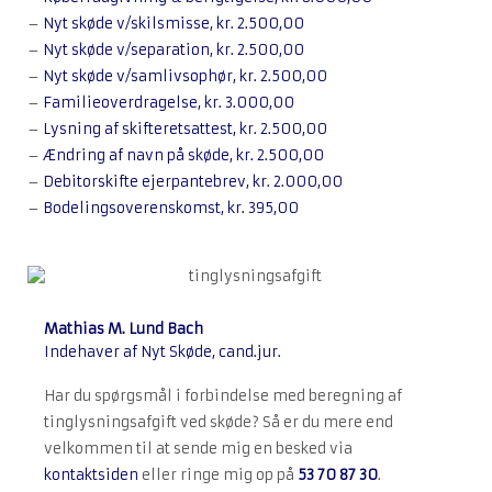
–
Nyt skøde v/skilsmisse, kr. 2.500,00
–
Nyt skøde v/separation, kr. 2.500,00
–
Nyt skøde v/samlivsophør, kr. 2.500,00
–
Familieoverdragelse, kr. 3.000,00
–
Lysning af skifteretsattest, kr. 2.500,00
–
Ændring af navn på skøde, kr. 2.500,00
–
Debitorskifte ejerpantebrev, kr. 2.000,00
–
Bodelingsoverenskomst, kr. 395,00
Mathias M. Lund Bach
Indehaver af Nyt Skøde, cand.jur.
Har du spørgsmål i forbindelse med beregning af
tinglysningsafgift ved skøde? Så er du mere end
velkommen til at sende mig en besked via
kontaktsiden
eller ringe mig op på
53 70 87 30
.