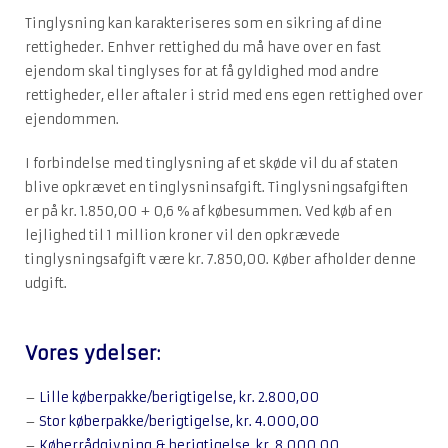
Tinglysning kan karakteriseres som en sikring af dine
rettigheder. Enhver rettighed du må have over en fast
ejendom skal tinglyses for at få gyldighed mod andre
rettigheder, eller aftaler i strid med ens egen rettighed over
ejendommen.
I forbindelse med tinglysning af et skøde vil du af staten
blive opkrævet en tinglysninsafgift. Tinglysningsafgiften
er på kr. 1.850,00 + 0,6 % af købesummen. Ved køb af en
lejlighed til 1 million kroner vil den opkrævede
tinglysningsafgift være kr. 7.850,00. Køber afholder denne
udgift.
Vores ydelser:
–
Lille køberpakke/berigtigelse, kr. 2.800,00
–
Stor køberpakke/berigtigelse, kr. 4.000,00
–
Køberrådgivning & berigtigelse, kr. 8.000,00