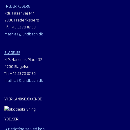
FREDERIKSBERG
Ndr. Fasanvej 144
2000 Frederiksberg
Tlf: +45 53 70 87 30
mathias@lundbach.dk
SLAGELSE
H.P. Hansens Plads 32
4200 Slagelse
Tlf: +45 53 70 87 30
mathias@lundbach.dk
VI ER LANDSDÆKKENDE
YDELSER:
➝ Berigtigelse ved køb