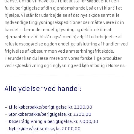
Uanset om du vil have os til blot at stå for skødet eller den
fulde berigtigelse af din ejendomshandel, så er vi klar til at
hjælpe. Vi står for udarbejdelse af det nye skøde samt alle
nødvendige tinglysningsekspeditioner der måtte være i din
handel – herunder endelig lysning og debitorskifte af
ejerpantebrev. Vi bistår også med hjælp til udarbejdelse af
refusionsopgørelse og den endelige afslutning af handlen ved
frigivelse af købesummen ved anmærkningsfrit skøde.
Herunder kan du læse mere om vores forskellige produkter
ved skødeskrivning og tinglysning ved køb af bolig i Horsens.
Alle ydelser ved handel:
–
Lille køberpakke/berigtigelse, kr. 2.200,00
–
Stor køberpakke/berigtigelse, kr. 3.200,00
–
Køberrådgivning & berigtigelse, kr. 7.000,00
–
Nyt skøde v/skilsmisse, kr. 2.000,00