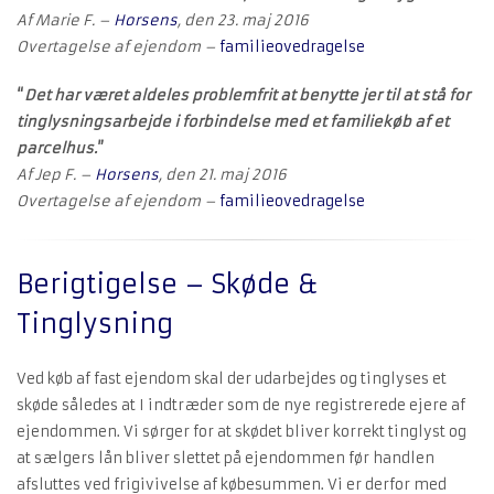
Af Marie F. –
Horsens
, den 23. maj 2016
Overtagelse af ejendom –
familieovedragelse
“
Det har været aldeles problemfrit at benytte jer til at stå for
tinglysningsarbejde i forbindelse med et familiekøb af et
parcelhus.
”
Af Jep F. –
Horsens
, den 21. maj 2016
Overtagelse af ejendom –
familieovedragelse
Berigtigelse – Skøde &
Tinglysning
Ved køb af fast ejendom skal der udarbejdes og tinglyses et
skøde således at I indtræder som de nye registrerede ejere af
ejendommen. Vi sørger for at skødet bliver korrekt tinglyst og
at sælgers lån bliver slettet på ejendommen før handlen
afsluttes ved frigivivelse af købesummen. Vi er derfor med