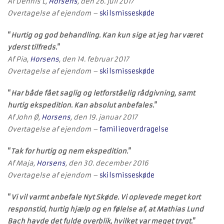
Af Dennis L,
Horsens
, den 26. juli 2017
Overtagelse af ejendom –
skilsmisseskøde
“
Hurtig og god behandling. Kan kun sige at jeg har været
yderst tilfreds.
”
Af Pia,
Horsens
, den 14. februar 2017
Overtagelse af ejendom –
skilsmisseskøde
“
Har både fået saglig og letforståelig rådgivning, samt
hurtig ekspedition. Kan absolut anbefales.
”
Af John Ø,
Horsens
, den 19. januar 2017
Overtagelse af ejendom –
familieoverdragelse
“
Tak for hurtig og nem ekspedition.
”
Af Maja,
Horsens
, den 30. december 2016
Overtagelse af ejendom –
skilsmisseskøde
“
Vi vil varmt anbefale Nyt Skøde. Vi oplevede meget kort
responstid, hurtig hjælp og en følelse af, at Mathias Lund
Bach havde det fulde overblik, hvilket var meget trygt.
”