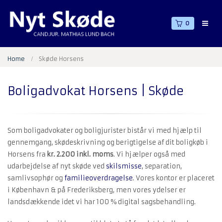
0
Home
Skøde Horsens
Boligadvokat Horsens | Skøde
Som boligadvokater og boligjurister bistår vi med hjælp til
gennemgang, skødeskrivning og berigtigelse af dit boligkøb i
Horsens fra
kr. 2.200 inkl. moms
. Vi hjælper også med
udarbejdelse af nyt skøde ved
skilsmisse
, separation,
samlivsophør og
familieoverdragelse
. Vores kontor er placeret
i København & på Frederiksberg, men vores ydelser er
landsdækkende idet vi har 100 % digital sagsbehandling.