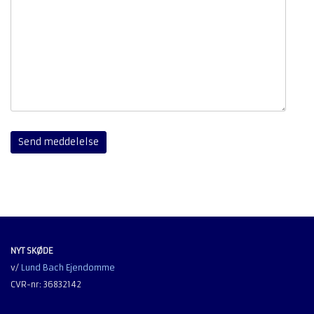
NYT SKØDE
v/
Lund Bach Ejendomme
CVR-nr: 36832142