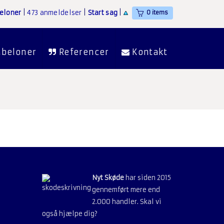
eloner
|
473 anmeldelser
|
Start sag
|
0 items
abeloner
Referencer
Kontakt
Nyt Skøde
har siden 2015
gennemført mere end
2.000 handler. Skal vi
også hjælpe dig?