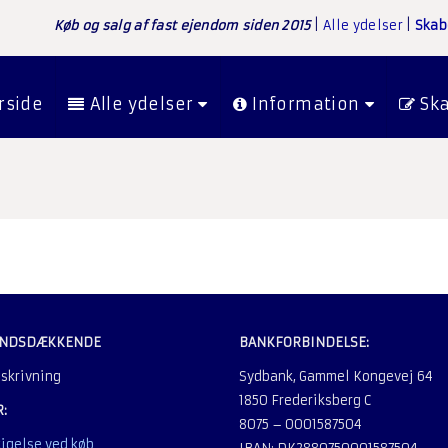
Køb og salg af fast ejendom siden 2015
|
Alle ydelser
|
Skab
rside
Alle ydelser
Information
Sk
LANDSDÆKKENDE
BANKFORBINDELSE:
Sydbank, Gammel Kongevej 64
1850 Frederiksberg C
:
8075 – 0001587504
igelse ved køb