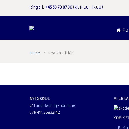
Ring til:
+45 53 70 87 30
(kl. 11.00 - 17.00)
Fo
Home
Realkreditlån
NYT SKØDE
VI ER 
v/
Lund Bach Ejendomme
CVR-nr: 36832142
YDELSER
➝ Berigt