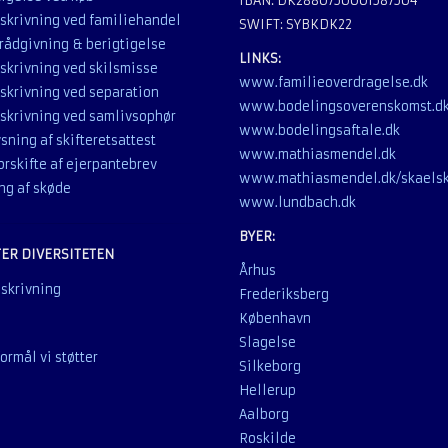
IBAN: DK2880750001587504
skrivning ved familiehandel
SWIFT: SYBKDK22
rådgivning & berigtigelse
LINKS:
skrivning ved skilsmisse
www.familieoverdragelse.dk
skrivning ved separation
www.bodelingsoverenskomst.d
skrivning ved samlivsophør
www.bodelingsaftale.dk
sning af skifteretsattest
www.mathiasmendel.dk
rskifte af ejerpantebrev
www.mathiasmendel.dk/skaels
ng af skøde
www.lundbach.dk
BYER:
TER DIVERSITETEN
Århus
Frederiksberg
København
Slagelse
formål vi støtter
Silkeborg
Hellerup
Aalborg
Roskilde