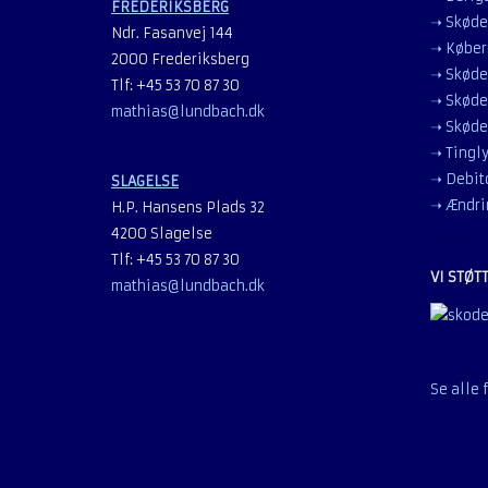
FREDERIKSBERG
➝ Skøde
Ndr. Fasanvej 144
➝ Køber
2000 Frederiksberg
➝ Skøde
Tlf: +45 53 70 87 30
➝ Skøde
mathias@lundbach.dk
➝ Skøde
➝ Tingly
➝ Debito
SLAGELSE
➝ Ændri
H.P. Hansens Plads 32
4200 Slagelse
Tlf: +45 53 70 87 30
VI STØT
mathias@lundbach.dk
Se alle 