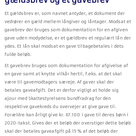
gældsbrev og et gavebrev
Et gældsbrev er, som navnet antyder, et dokument der
vedrører en gæld mellem långiver og låntager. Modsat et
gavebrev der bruges som dokumentation for en afgiven
gave uden modydelse, er et gældbrev et regulært lån der
ydes. Et lån skal modsat en gave tilbagebetales i dets
fulde beløb.
Et gavebrev bruges som dokumentation for afgivelse af
en gave samt at knytte vilkår hertil, f.eks. at det skal
være til gavemodtagers særeje. Af gaver skal der
betales gaveafgift. Det er derfor vigtigt at holde sig
ajour med Skattestyrelsens bundfradrag for den
respektive gavekreds du overvejer at give gave til.
Forældre kan årligt give kr. 67.100 i gave til deres børn i
2020-takst. Gives der et beløb der overstiger dette beløb
skal der betales gaveafgift på 15 % af det beløb der