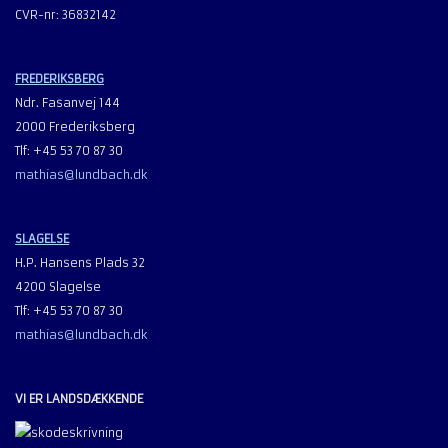
CVR-nr: 36832142
FREDERIKSBERG
Ndr. Fasanvej 144
2000 Frederiksberg
Tlf: +45 53 70 87 30
mathias@lundbach.dk
SLAGELSE
H.P. Hansens Plads 32
4200 Slagelse
Tlf: +45 53 70 87 30
mathias@lundbach.dk
VI ER LANDSDÆKKENDE