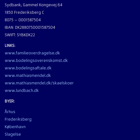
Sydbank, Gammel Kongevej 64
1850 Frederiksberg C
8075 – 0001587504
IBAN: DK2880750001587504
SWIFT: SYBKDK22
LINKS:
www.familieoverdragelse.dk
www.bodelingsoverenskomst.dk
www.bodelingsaftale.dk
www.mathiasmendel.dk
www.mathiasmendel.dk/skaelskoer
www.lundbach.dk
BYER:
Århus
Frederiksberg
København
Slagelse