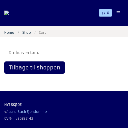
0
Home
Shop
Cart
Din kurv er tom.
Tilbage til shoppen
NYT SKØDE
v/
Lund Bach Ejendomme
CVR-nr: 36832142