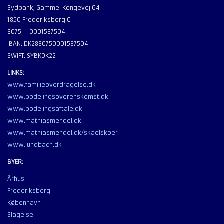
Sydbank, Gammel Kongevej 64
1850 Frederiksberg C
8075 – 0001587504
IBAN: DK2880750001587504
SWIFT: SYBKDK22
LINKS:
www.familieoverdragelse.dk
www.bodelingsoverenskomst.dk
www.bodelingsaftale.dk
www.mathiasmendel.dk
www.mathiasmendel.dk/skaelskoer
www.lundbach.dk
BYER:
Århus
Frederiksberg
København
Slagelse