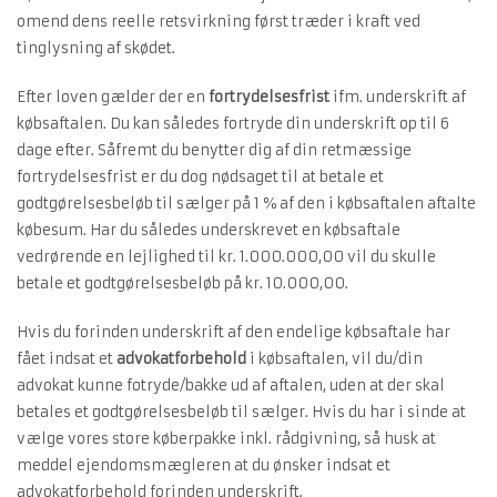
omend dens reelle retsvirkning først træder i kraft ved
tinglysning af skødet.
Efter loven gælder der en
fortrydelsesfrist
ifm. underskrift af
købsaftalen. Du kan således fortryde din underskrift op til 6
dage efter. Såfremt du benytter dig af din retmæssige
fortrydelsesfrist er du dog nødsaget til at betale et
godtgørelsesbeløb til sælger på 1 % af den i købsaftalen aftalte
købesum. Har du således underskrevet en købsaftale
vedrørende en lejlighed til kr. 1.000.000,00 vil du skulle
betale et godtgørelsesbeløb på kr. 10.000,00.
Hvis du forinden underskrift af den endelige købsaftale har
fået indsat et
advokatforbehold
i købsaftalen, vil du/din
advokat kunne fotryde/bakke ud af aftalen, uden at der skal
betales et godtgørelsesbeløb til sælger. Hvis du har i sinde at
vælge vores store køberpakke inkl. rådgivning, så husk at
meddel ejendomsmægleren at du ønsker indsat et
advokatforbehold forinden underskrift.