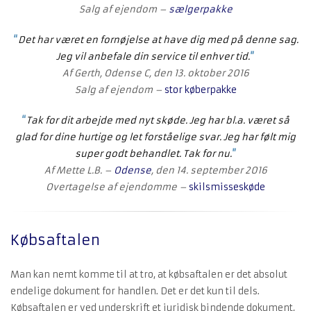
Salg af ejendom –
sælgerpakke
“
Det har været en fornøjelse at have dig med på denne sag.
Jeg vil anbefale din service til enhver tid.
”
Af Gerth, Odense C, den 13. oktober 2016
Salg af ejendom –
stor køberpakke
“
Tak for dit arbejde med nyt skøde. Jeg har bl.a. været så
glad for dine hurtige og let forståelige svar. Jeg har følt mig
super godt behandlet. Tak for nu.
”
Af Mette L.B. –
Odense
, den 14. september 2016
Overtagelse af ejendomme –
skilsmisseskøde
Købsaftalen
Man kan nemt komme til at tro, at købsaftalen er det absolut
endelige dokument for handlen. Det er det kun til dels.
Købsaftalen er ved underskrift et juridisk bindende dokument,