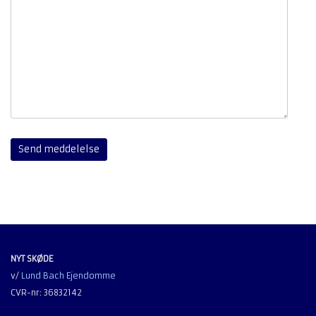
NYT SKØDE
v/
Lund Bach Ejendomme
CVR-nr: 36832142