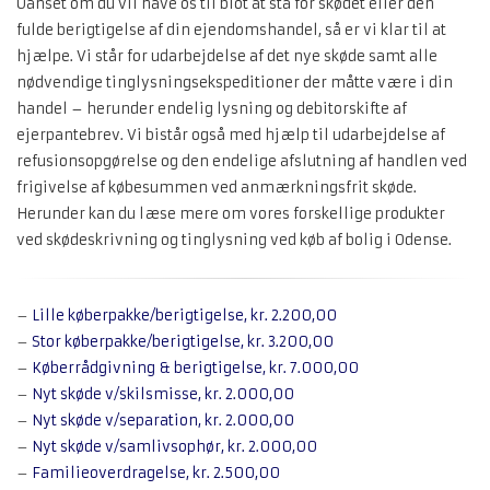
Uanset om du vil have os til blot at stå for skødet eller den
fulde berigtigelse af din ejendomshandel, så er vi klar til at
hjælpe. Vi står for udarbejdelse af det nye skøde samt alle
nødvendige tinglysningsekspeditioner der måtte være i din
handel – herunder endelig lysning og debitorskifte af
ejerpantebrev. Vi bistår også med hjælp til udarbejdelse af
refusionsopgørelse og den endelige afslutning af handlen ved
frigivelse af købesummen ved anmærkningsfrit skøde.
Herunder kan du læse mere om vores forskellige produkter
ved skødeskrivning og tinglysning ved køb af bolig i Odense.
–
Lille køberpakke/berigtigelse, kr. 2.200,00
–
Stor køberpakke/berigtigelse, kr. 3.200,00
–
Køberrådgivning & berigtigelse, kr. 7.000,00
–
Nyt skøde v/skilsmisse, kr. 2.000,00
–
Nyt skøde v/separation, kr. 2.000,00
–
Nyt skøde v/samlivsophør, kr. 2.000,00
–
Familieoverdragelse, kr. 2.500,00