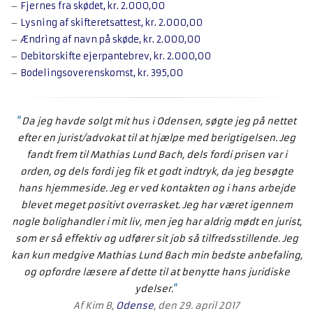
–
Fjernes fra skødet, kr. 2.000,00
–
Lysning af skifteretsattest, kr. 2.000,00
–
Ændring af navn på skøde, kr. 2.000,00
–
Debitorskifte ejerpantebrev, kr. 2.000,00
–
Bodelingsoverenskomst, kr. 395,00
“
Da jeg havde solgt mit hus i Odensen, søgte jeg på nettet
efter en jurist/advokat til at hjælpe med berigtigelsen. Jeg
fandt frem til Mathias Lund Bach, dels fordi prisen var i
orden, og dels fordi jeg fik et godt indtryk, da jeg besøgte
hans hjemmeside. Jeg er ved kontakten og i hans arbejde
blevet meget positivt overrasket. Jeg har været igennem
nogle bolighandler i mit liv, men jeg har aldrig mødt en jurist,
som er så effektiv og udfører sit job så tilfredsstillende. Jeg
kan kun medgive Mathias Lund Bach min bedste anbefaling,
og opfordre læsere af dette til at benytte hans juridiske
ydelser.
”
Af Kim B,
Odense
, den 29. april 2017