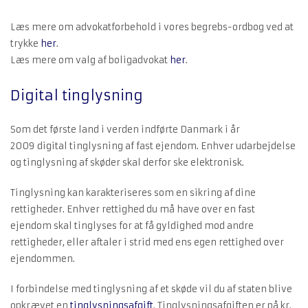
Læs mere om advokatforbehold i vores begrebs-ordbog ved at
trykke
her
.
Læs mere om valg af boligadvokat
her
.
Digital tinglysning
Som det første land i verden indførte Danmark i år
2009 digital tinglysning af fast ejendom. Enhver udarbejdelse
og tinglysning af skøder skal derfor ske elektronisk.
Tinglysning kan karakteriseres som en sikring af dine
rettigheder. Enhver rettighed du må have over en fast
ejendom skal tinglyses for at få gyldighed mod andre
rettigheder, eller aftaler i strid med ens egen rettighed over
ejendommen.
I forbindelse med tinglysning af et skøde vil du af staten blive
opkrævet en
tinglysningsafgift
. Tinglysningsafgiften er på kr.